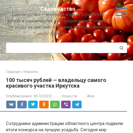
Перейти
Садоводство
к
Садоводство — интернет журнал о секретах
контенту
успеха в садоводстве и огородничестве, советы
по уходу за цветами, описания сортов и многое
другое!
Поиск:
Главная
»
Новости
100 тысяч рублей — владельцу самого
красивого участка Иркутска
Опубликовано:
03.10.2012
Новости
Alex
Сотрудники администрации областного центра подвели
итоги конкурса на лучшую усадьбу. Сегодня мэр