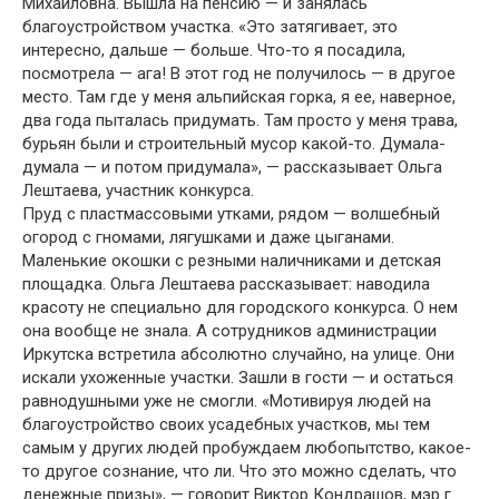
Михайловна. Вышла на пенсию — и занялась
благоустройством участка. «Это затягивает, это
интересно, дальше — больше. Что-то я посадила,
посмотрела — ага! В этот год не получилось — в другое
место. Там где у меня альпийская горка, я ее, наверное,
два года пыталась придумать. Там просто у меня трава,
бурьян были и строительный мусор какой-то. Думала-
думала — и потом придумала», — рассказывает Ольга
Лештаева, участник конкурса.
Пруд с пластмассовыми утками, рядом — волшебный
огород с гномами, лягушками и даже цыганами.
Маленькие окошки с резными наличниками и детская
площадка. Ольга Лештаева рассказывает: наводила
красоту не специально для городского конкурса. О нем
она вообще не знала. А сотрудников администрации
Иркутска встретила абсолютно случайно, на улице. Они
искали ухоженные участки. Зашли в гости — и остаться
равнодушными уже не смогли. «Мотивируя людей на
благоустройство своих усадебных участков, мы тем
самым у других людей пробуждаем любопытство, какое-
то другое сознание, что ли. Что это можно сделать, что
денежные призы», — говорит Виктор Кондрашов, мэр г.