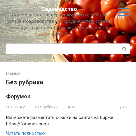
Перейти
Садоводство
к
Садоводство — интернет журнал о секретах
контенту
успеха в садоводстве и огородничестве, советы
по уходу за цветами, описания сортов и многое
другое!
Поиск:
Главная
Без рубрики
Форумок
28.05.2022
Без рубрики
Alex
0
Вы можете разместить ссылки на сайтах на бирже
https://forumok.com/
Читать полностью