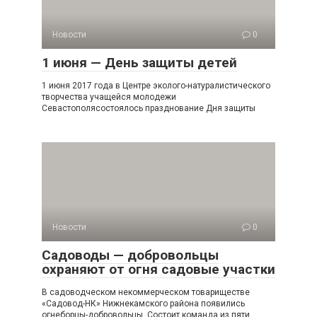
Новости
0
1 июня — День защиты детей
1 июня 2017 года в Центре эколого-натуралистического
творчества учащейся молодежи
Севастополясостоялось празднование Дня защиты
Новости
0
Садоводы — добровольцы
охраняют от огня садовые участки
В садоводческом некоммерческом товариществе
«Садовод-НК» Нижнекамского района появились
огнеборцы-добровольцы. Состоит команда из пяти