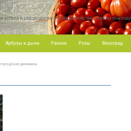
х успеха в садоводстве и огородничестве, советы по уходу
Арбузы и дыни
Разное
Розы
Виноград
 городская динамика