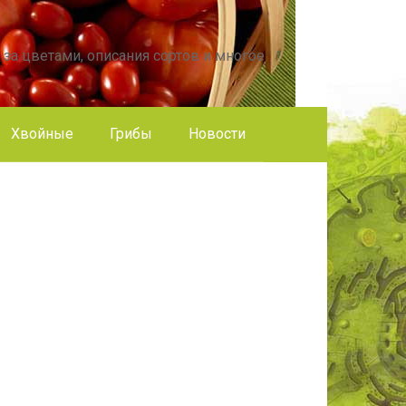
 за цветами, описания сортов и многое
Хвойные
Грибы
Новости