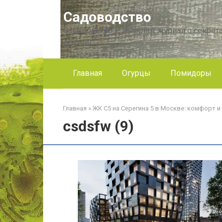
Перейти
Садоводство
к
контенту
Садоводство — интернет журнал о секрета
другое!
Главная
Огурцы
Помидоры
Главная
»
ЖК С5 на Серегина 5 в Москве: комфорт и
csdsfw (9)