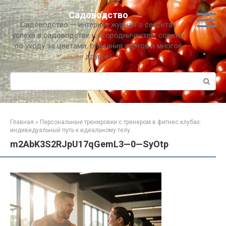
Перейти
Садоводство
к
Садоводство — интернет журнал о секретах
контенту
успеха в садоводстве и огородничестве, советы
по уходу за цветами, описания сортов и многое
другое!
Поиск:
Главная
»
Персональные тренировки с тренером в фитнес клубах:
индивидуальный путь к идеальному телу
m2AbK3S2RJpU17qGemL3—0—SyOtp