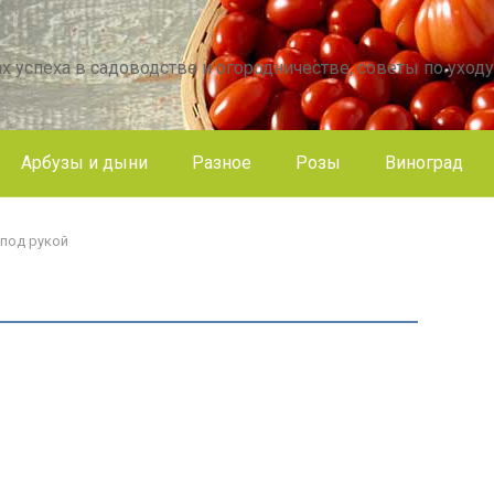
х успеха в садоводстве и огородничестве, советы по уходу
Арбузы и дыни
Разное
Розы
Виноград
 под рукой