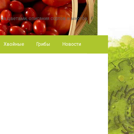
 за цветами, описания сортов и многое
Хвойные
Грибы
Новости