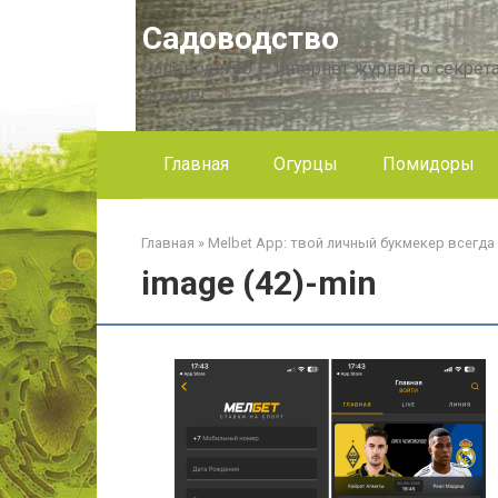
Перейти
Садоводство
к
контенту
Садоводство — интернет журнал о секрета
другое!
Главная
Огурцы
Помидоры
Главная
»
Melbet App: твой личный букмекер всегда
image (42)-min