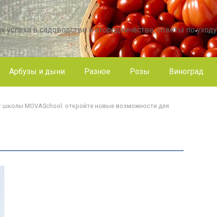
х успеха в садоводстве и огородничестве, советы по уходу
Арбузы и дыни
Разное
Розы
Виноград
от школы MOVASchool: откройте новые возможности для