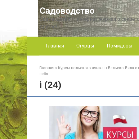
Перейти
Садоводство
к
контенту
Садоводство — интернет журнал о секрета
другое!
Главная
Огурцы
Помидоры
Главная
»
Курсы польского языка в Бельско-Бяла 
себя
i (24)