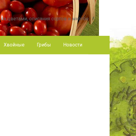
 за цветами, описания сортов и многое
Хвойные
Грибы
Новости