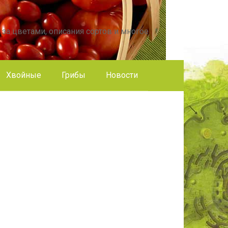
 за цветами, описания сортов и многое
Хвойные
Грибы
Новости