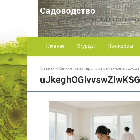
Перейти
Садоводство
к
контенту
Садоводство — интернет журнал о секрета
другое!
Главная
Огурцы
Помидоры
Главная
»
Клининг квартиры: современный подход к
uJkeghOGlvvswZlwKS