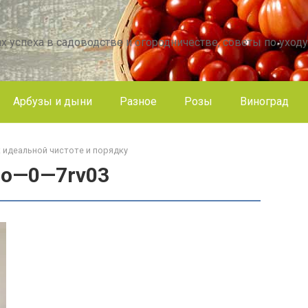
х успеха в садоводстве и огородничестве, советы по уходу
Арбузы и дыни
Разное
Розы
Виноград
 идеальной чистоте и порядку
Go—0—7rv03