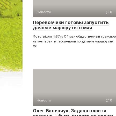
Новости
0
Перевозчики готовы запустить
дачные маршруты с мая
Фото: pitomnik37.ru С 1 мая общественный транспо
начнет возить пассажиров по дачным маршрутам.
Об
Новости
0
Олег Валенчук: Задача власти
сегодня – быть вместе со своим