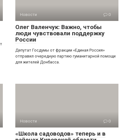
Новости
0
Олег Валенчук: Важно, чтобы
люди чувствовали поддержку
России
рт
Депутат Госдумы от фракции «Единая Россия»
отправил очередную партию гуманитарной помощи
для жителей Донбасса.
Новости
0
«Школа садоводов» теперь и в
районах Кировской области