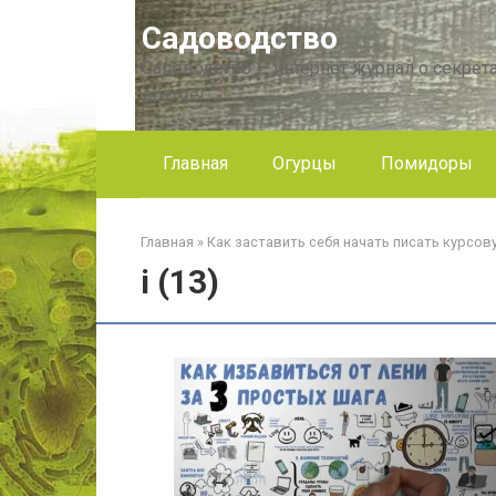
Перейти
Садоводство
к
контенту
Садоводство — интернет журнал о секрета
другое!
Главная
Огурцы
Помидоры
Главная
»
Как заставить себя начать писать курсо
i (13)