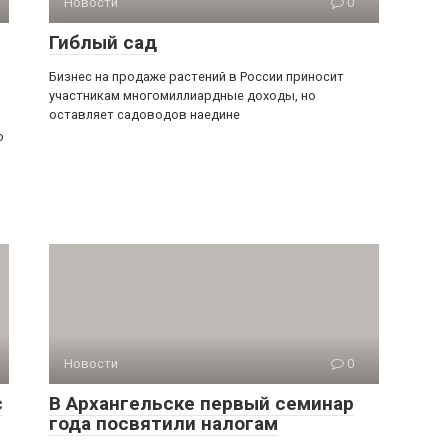
Новости
0
Гиблый сад
Бизнес на продаже растений в России приносит
участникам многомиллиардные доходы, но
оставляет садоводов наедине
о
Новости
0
с
В Архангельске первый семинар
года посвятили налогам