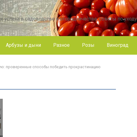
х успеха в садоводстве и огородничестве, советы по уходу
Арбузы и дыни
Разное
Розы
Виноград
вую: проверенные способы победить прокрастинацию