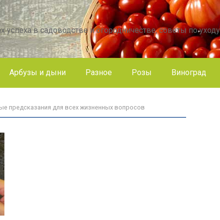
х успеха в садоводстве и огородничестве, советы по уходу
Арбузы и дыни
Разное
Розы
Виноград
чные предсказания для всех жизненных вопросов